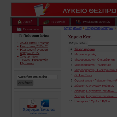
ΛΥΚΕΙΟ ΘΕΣΠΡΩ
Αρχική
Το σχολείο
Ενημέρωση Μαθητών
Αρχική σελίδα
Ενημέρωση Μαθητών
Επικοινωνία
Πρόσφατα άρθρα
Χημεία Κατ.
Δελτίο Τύπου Erasmus
Φίλτρο Τίτλου
Επιτυχόντες 2025 - 26
#
Τίτλος άρθρου
Ηλεκτρονική εγγραφή
μαθητών 26-27
1
Μικροεφαρμογές
Συγχαρητήρια
2
Μικροεφαρμογή - Ογκομέτρηση
ΤΕΦΑΑ - Ημερομηνίες
Εξετάσεων
3
Μικροεφαρμογή - Υβριδισμός
4
Μικροεφαρμογή - Ηλεκτρονιακοί τ
5
On Line Tests
6
Ογκομέτρηση - Πείραμα - Καμπύ
7
Διάκριση Οργανικών Ενώσεων -
8
Διάκριση Οργανικών Ενώσεων - Α
9
Διάκριση Οργανικών Ενώσεων - Α
10
Ηλεκτρονικό Σχολικό Βιβλίο