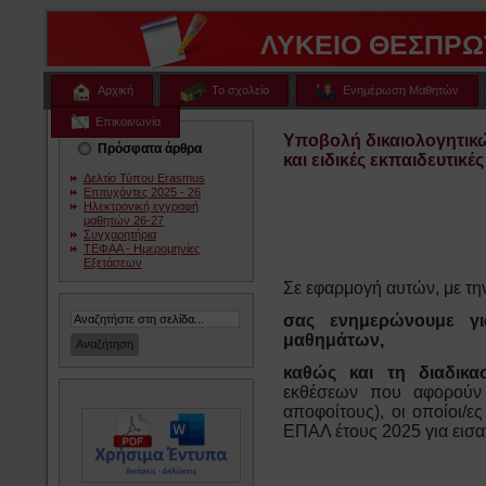
ΛΥΚΕΙΟ ΘΕΣΠΡΩ
Αρχική
Το σχολείο
Ενημέρωση Μαθητών
Επικοινωνία
Υποβολή δικαιολογητικ
Πρόσφατα άρθρα
και ειδικές εκπαιδευτικέ
Δελτίο Τύπου Erasmus
Επιτυχόντες 2025 - 26
Ηλεκτρονική εγγραφή
μαθητών 26-27
Συγχαρητήρια
ΤΕΦΑΑ - Ημερομηνίες
Εξετάσεων
Σε εφαρμογή αυτών, με τη
σας ενημερώνουμε γι
μαθημάτων,
καθώς
και τη διαδικ
εκθέσεων που αφορούν σ
αποφοίτους), οι οποίοι/ε
ΕΠΑΛ έτους 2025 για εισα