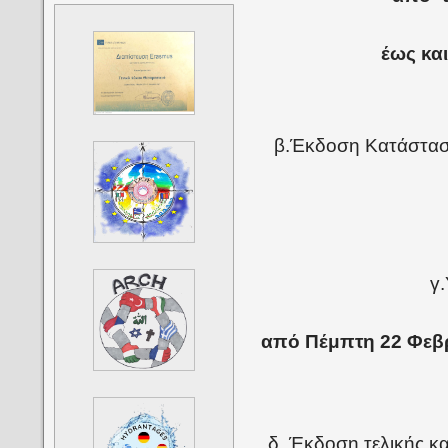
έως κα
β.Έκδοση Κατάστασ
γ
από Πέμπτη 22 Φεβρ
δ. Έκδοση τελικής κ