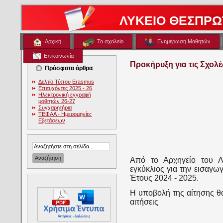
ΛΥΚΕΙΟ ΘΕΣΠΡΩ
Αρχική
Το σχολείο
Ενημέρωση Μαθητών
Επικοινωνία
Προκήρυξη για τις Σχολ
Πρόσφατα άρθρα
Δελτίο Τύπου Erasmus
Επιτυχόντες 2025 - 26
Ηλεκτρονική εγγραφή
μαθητών 26-27
Συγχαρητήρια
ΤΕΦΑΑ - Ημερομηνίες
Εξετάσεων
Από το Αρχηγείο του Λ
εγκύκλιος για την εισαγ
Έτους 2024 - 2025.
Η υποβολή της αίτησης θα
αιτήσεις