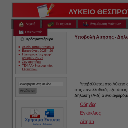
ΛΥΚΕΙΟ ΘΕΣΠΡΩ
Αρχική
Το σχολείο
Ενημέρωση Μαθητών
Επικοινωνία
Υποβολή Αίτησης - Δήλ
Πρόσφατα άρθρα
Δελτίο Τύπου Erasmus
Επιτυχόντες 2025 - 26
Ηλεκτρονική εγγραφή
μαθητών 26-27
Συγχαρητήρια
ΤΕΦΑΑ - Ημερομηνίες
Εξετάσεων
Υποβάλλεται στο Λύκειο 
στις πανελλαδικές εξετάσεις
Δήλωση (Α-Δ) ο ενδιαφερόμ
Οδηγίες
Εγκύκλιος
Αίτηση