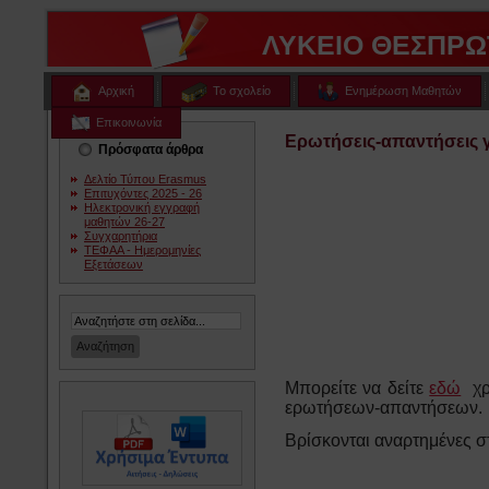
ΛΥΚΕΙΟ ΘΕΣΠΡΩ
Αρχική
Το σχολείο
Ενημέρωση Μαθητών
Επικοινωνία
Ερωτήσεις-απαντήσεις γ
Πρόσφατα άρθρα
Δελτίο Τύπου Erasmus
Επιτυχόντες 2025 - 26
Ηλεκτρονική εγγραφή
μαθητών 26-27
Συγχαρητήρια
ΤΕΦΑΑ - Ημερομηνίες
Εξετάσεων
Μπορείτε να δείτε
εδώ
χρή
ερωτήσεων-απαντήσεων.
Βρίσκονται αναρτημένες σ