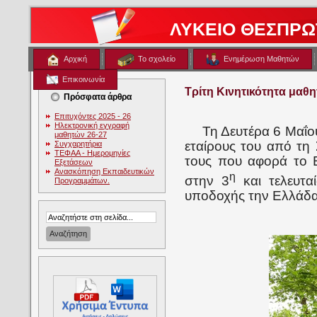
ΛΥΚΕΙΟ ΘΕΣΠΡΩ
Αρχική
Το σχολείο
Ενημέρωση Μαθητών
Επικοινωνία
Τρίτη Κινητικότητα μαθ
Πρόσφατα άρθρα
Επιτυχόντες 2025 - 26
Ηλεκτρονική εγγραφή
Τη Δευτέρα 6 Μαΐου 
μαθητών 26-27
εταίρους του από τη 
Συγχαρητήρια
ΤΕΦΑΑ - Ημερομηνίες
τους που αφορά το
Εξετάσεων
Ανασκόπηση Εκπαιδευτικών
η
στην 3
και τελευτα
Προγραμμάτων.
υποδοχής την Ελλάδα