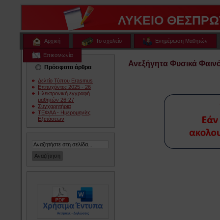
ΛΥΚΕΙΟ ΘΕΣΠΡΩ
Αρχική
Το σχολείο
Ενημέρωση Μαθητών
Επικοινωνία
Ανεξήγητα Φυσικά Φαιν
Πρόσφατα άρθρα
Δελτίο Τύπου Erasmus
Επιτυχόντες 2025 - 26
Ηλεκτρονική εγγραφή
μαθητών 26-27
Συγχαρητήρια
ΤΕΦΑΑ - Ημερομηνίες
Εξετάσεων