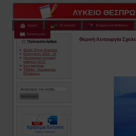
ΛΥΚΕΙΟ ΘΕΣΠΡΩ
Αρχική
Το σχολείο
Ενημέρωση Μαθητών
Επικοινωνία
Θερινή Λειτουργία Σχολε
Πρόσφατα άρθρα
Δελτίο Τύπου Erasmus
Επιτυχόντες 2025 - 26
Ηλεκτρονική εγγραφή
μαθητών 26-27
Συγχαρητήρια
ΤΕΦΑΑ - Ημερομηνίες
Εξετάσεων