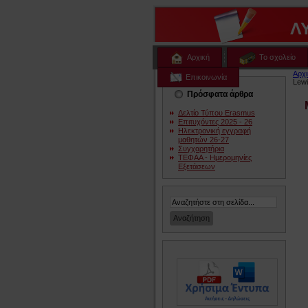
Λ
Αρχική
Το σχολείο
Αρχι
Επικοινωνία
Lew
Πρόσφατα άρθρα
Δελτίο Τύπου Erasmus
Επιτυχόντες 2025 - 26
Ηλεκτρονική εγγραφή
μαθητών 26-27
Συγχαρητήρια
ΤΕΦΑΑ - Ημερομηνίες
Εξετάσεων