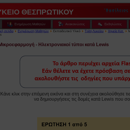
ΥΚΕΙΟ ΘΕΣΠΡΩΤΙΚΟΥ
Ενημέρωση Μαθητών
Ανακοινώσεις
Εκδηλώσεις
κή σελίδα
Ενημέρωση Μαθητών
Εκπαιδευτικό Υλικό
Τρίτη Λυκείου
Χημεία Κατ.
Μ
is
Μικροεφαρμογή - Ηλεκτρονιακοί τύποι κατά Lewis
Κάνε κλικ στην επόμενη εικόνα και στη συνέχεια ακολούθησε τι
να δημιουργήσεις τις δομές κατά Lewis που σο