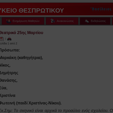
ΥΚΕΙΟ ΘΕΣΠΡΩΤΙΚΟΥ
Ενημέρωση Μαθητών
Ανακοινώσεις
Εκδηλώσεις
Θεατρικό 25ης Μαρτίου
|
Σελίδα 1 από 2
Πρόσωπα:
Μαρκάκη (καθηγήτρια),
Νίκος,
Δημήτρης
Θανάσης,
Εύα,
Χριστίνα
Φωτεινή (παιδί Χριστίνας-Νίκου).
Σκ.Σημ: Το σκηνικό είναι αρχικά το προαύλιο ενός σχολείου. Ο