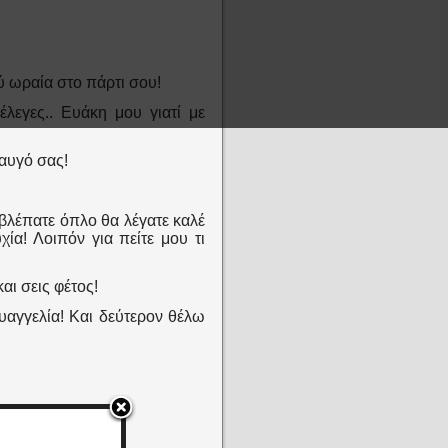
ύ ωραία στο πάρτι σου!
έλεγες.. Ευάκη μου γιατί με
 αυγό σας!
 βλέπατε όπλο θα λέγατε καλέ
χία! Λοιπόν για πείτε μου τι
και σεις φέτος!
Ευαγγελία! Και δεύτερον θέλω