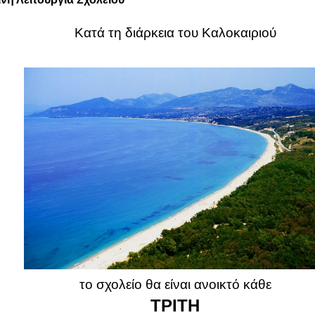
ΔΗΜ
: Που παίζει ο Μποράν;
ΧΡ
: Στην Σιλά.!
ΘΑΝ
: Αφού η Σιλά τελείωσε.Έχει 2 μήνες τώρα!
ΕΥΑ κ ΧΡΙ
: Είμαι η Σιλά και η ιστορία μου θα σας καταπλήξει(μ
ΝΙΚ
: Δεν ξέρω τι λέτε εσείς εμένα μου αρέσει ο Σουλε
Σελβιουρουμ Χουρέμ τσοκ σελβιούρουμ!
ΕΥΑ
: Αχ Σουλειμάν!(του πιάνει το χέρι και ανοιγοκλείνει τα 
νευριάζει)
ΔΗΜ
: Να σου πω Εύα! Μην κάνεις το πάρτι σου την Δευτέρα
κάντο την Κυριακή!
ΕΥΑ
: Α.α.α. Δεν γίνεται την Κυριακή έχω μάθημα τούρκικα!
ΧΡΙ
: Ξεκίνησες τούρκικα και δεν μου είπες τίποτα; Δεν σου είχα πε
Μ
: Ωρέ με κοροϊδεύετε; Τι πράγματα είναι αυτά; Οι παπ
ελευθερωθούμε από τους Τούρκους και εσείς κάθεστε και μαθα
πέθαναν για την πατρίδα για να είστε εσείς σήμερα Έλληνες 
Τούρκοι; Θεέ μου βοήθαμε. Μαθαίνουν τούρκικα και δεν μαθαίνο
ΝΙΚ
: Γιατί κύρια τι έχει προσφέρει η Ελλάδα; Μόνο να τρώει τα πα
Μ
:Τρώει τα παιδιά της γιατί εμείς οι Έλληνες την αφήνουμε! Εμ