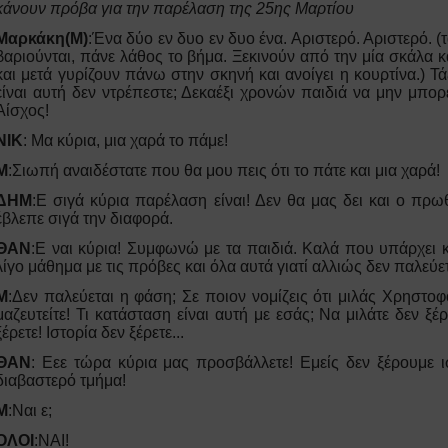
κάνουν πρόβα για την παρέλαση της 25ης Μαρτίου
Μαρκάκη(Μ)
:Ένα δύο εν δυο εν δυο ένα. Αριστερό. Αριστερό. (
βαριούνται, πάνε λάθος το βήμα. Ξεκινούν από την μία σκάλα 
και μετά γυρίζουν πάνω στην σκηνή και ανοίγει η κουρτίνα.) Τά
είναι αυτή δεν ντρέπεστε; Δεκαέξι χρονών παιδιά να μην μπορ
Αίσχος!
ΝΙΚ
: Μα κύρια, μια χαρά το πάμε!
Μ
:Σιωπή αναιδέστατε που θα μου πεις ότι το πάτε και μια χαρά!
ΔΗΜ
:Ε σιγά κύρια παρέλαση είναι! Δεν θα μας δει και ο πρ
έβλεπε σιγά την διαφορά.
ΘΑΝ
:Ε ναι κύρια! Συμφωνώ με τα παιδιά. Καλά που υπάρχει 
λίγο μάθημα με τις πρόβες και όλα αυτά γιατί αλλιώς δεν παλεύε
Μ
:Δεν παλεύεται η φάση; Σε ποιον νομίζεις ότι μιλάς Χρηστοφ
μαζευτείτε! Τι κατάσταση είναι αυτή με εσάς; Να μιλάτε δεν ξέ
ξέρετε! Ιστορία δεν ξέρετε...
ΘΑΝ
: Εεε τώρα κύρια μας προσβάλλετε! Εμείς δεν ξέρουμε ισ
διαβαστερό τμήμα!
Μ
:Ναι ε;
ΟΛΟΙ
:ΝΑΙ!