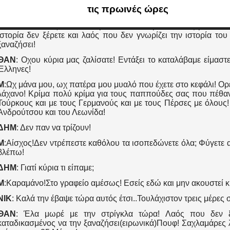
μας και μας εκμεταλλεύονται! Δεν φταίει τίποτα η χώρα τα μυ
εσείς η νέα γενιά είστε ακόμη χειρότερη! Ούτε σκέφτεστε τι 
παιδεία. Ότι σας δίνουν το μασάτε! Να σέβεστε δεν ξέρετε! Να
Ιστορία δεν ξέρετε και λαός που δεν γνωρίζει την ιστορία του
ξαναζήσει!
ΘΑΝ
: Οχου κύρια μας ζαλίσατε! Εντάξει το καταλάβαμε είμαστε
Έλληνες!
Μ
:Ωχ μάνα μου, ωχ πατέρα μου μυαλό που έχετε στο κεφάλι! Ορ
λάχανο! Κρίμα πολύ κρίμα για τους παππούδες σας που πέθανα
Τούρκους και με τους Γερμανούς και με τους Πέρσες με όλους!
Ανδρούτσου και του Λεωνίδα!
ΔΗΜ
: Δεν παν να τρίζουν!
Μ
:Αίσχος!Δεν ντρέπεστε καθόλου τα ισοπεδώνετε όλα; Φύγετε
βλέπω!
ΔΗΜ
: Γιατί κύρια τι είπαμε;
Μ
:Καραμάνο!Στο γραφείο αμέσως! Εσείς εδώ και μην ακουστεί κ
ΝΙΚ
: Καλά την έβαψε τώρα αυτός έτσι..Τουλάχιστον τρεις μέρες σ
ΘΑΝ
: Έλα μωρέ με την στρίγκλα τώρα! Λαός που δεν ξέ
καταδικασμένος να την ξαναζήσει(ειρωνικά)Πουφ! Σαχλαμάρες λ