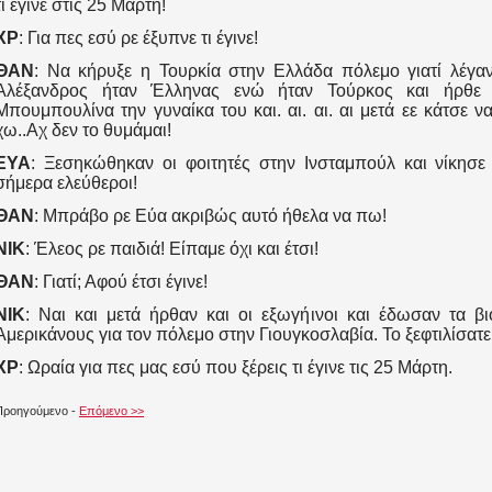
τι έγινε στις 25 Μάρτη!
ΧΡ
: Για πες εσύ ρε έξυπνε τι έγινε!
ΘΑΝ
: Να κήρυξε η Τουρκία στην Ελλάδα πόλεμο γιατί λέγαν
Αλέξανδρος ήταν Έλληνας ενώ ήταν Τούρκος και ήρθε 
Μπουμπουλίνα την γυναίκα του και. αι. αι. αι μετά εε κάτσε 
χω..Αχ δεν το θυμάμαι!
ΕΥΑ
: Ξεσηκώθηκαν οι φοιτητές στην Ινσταμπούλ και νίκησε 
σήμερα ελεύθεροι!
ΘΑΝ
: Μπράβο ρε Εύα ακριβώς αυτό ήθελα να πω!
ΝΙΚ
: Έλεος ρε παιδιά! Είπαμε όχι και έτσι!
ΘΑΝ
: Γιατί; Αφού έτσι έγινε!
ΝΙΚ
: Ναι και μετά ήρθαν και οι εξωγήινοι και έδωσαν τα β
Αμερικάνους για τον πόλεμο στην Γιουγκοσλαβία. Το ξεφτιλίσατ
ΧΡ
: Ωραία για πες μας εσύ που ξέρεις τι έγινε τις 25 Μάρτη.
Προηγούμενο -
Επόμενο >>