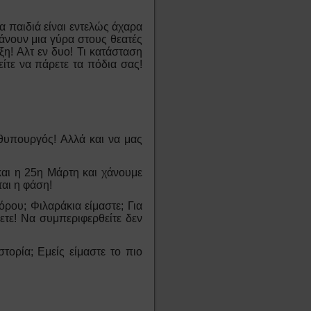
τα παιδιά είναι εντελώς άχαρα
κάνουν μια γύρα στους θεατές
ξη! Αλτ εν δυο! Τι κατάσταση
είτε να πάρετε τα πόδια σας!
ωθυπουργός! Αλλά και να μας
και η 25η Μάρτη και χάνουμε
ται η φάση!
όρου; Φιλαράκια είμαστε; Για
ρετε! Να συμπεριφερθείτε δεν
τορία; Εμείς είμαστε το πιο