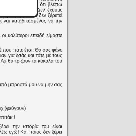
αλά φταίνε και από ότι βλέπω
λέτε ούτε τίποτα! Δεν έχουμε
 συμπεριφερθείτε δεν ξέρετε!
 είναι καταδικασμένος να την
 οι καλύτεροι επειδή είμαστε
έ που πάτε έτσι; Θα σας φάνε
ν για εσάς και τότε με τους
 Αχ θα τρίζουν τα κόκαλα του
 από μπροστά μου να μην σας
ιχ!(φεύγουν)
πιτάκι!
ρει την ιστορία του είναι
έω εγώ! Και ποιος δεν ξέρει