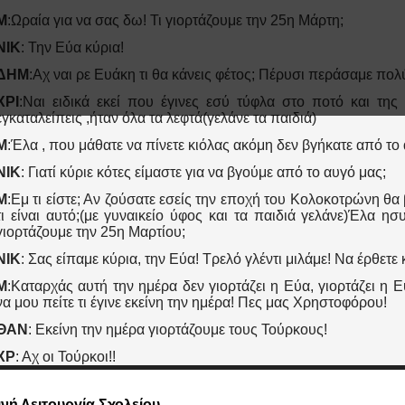
Μ
:Ωραία για να σας δω! Τι γιορτάζουμε την 25η Μάρτη;
ΝΙΚ
: Την Εύα κύρια!
ΔΗΜ
:Αχ ναι ρε Ευάκη τι θα κάνεις φέτος; Πέρυσι περάσαμε πολ
ΧΡΙ
:Ναι ειδικά εκεί που έγινες εσύ τύφλα στο ποτό και της 
εγκαταλείπεις ,ήταν όλα τα λεφτά(γελάνε τα παιδιά)
Μ
:Έλα , που μάθατε να πίνετε κιόλας ακόμη δεν βγήκατε από το
ΝΙΚ
: Γιατί κύριε κότες είμαστε για να βγούμε από το αυγό μας;
Μ
:Εμ τι είστε; Αν ζούσατε εσείς την εποχή του Κολοκοτρώνη θα
τι είναι αυτό;(με γυναικείο ύφος και τα παιδιά γελάνε)Έλα ησυ
γιορτάζουμε την 25η Μαρτίου;
ΝΙΚ
: Σας είπαμε κύρια, την Εύα! Τρελό γλέντι μιλάμε! Να έρθετε 
Μ
:Καταρχάς αυτή την ημέρα δεν γιορτάζει η Εύα, γιορτάζει η 
να μου πείτε τι έγινε εκείνη την ημέρα! Πες μας Χρηστοφόρου!
ΘΑΝ
: Εκείνη την ημέρα γιορτάζουμε τους Τούρκους!
ΧΡ
: Αχ οι Τούρκοι!!
ΕΥΑ
: Καλά αυτός ο Μποράν πολύ γκιουζελ μιλάμε!!!