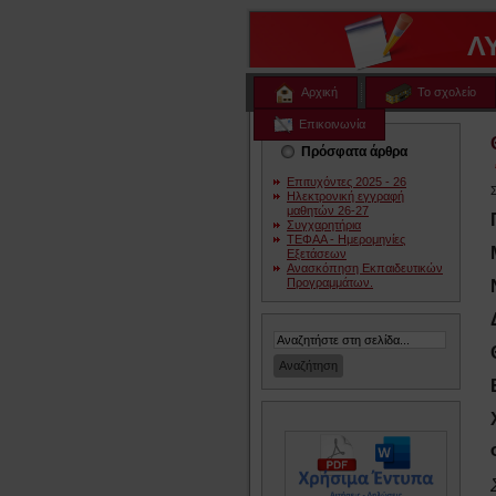
Λ
Αρχική
Το σχολείο
Επικοινωνία
Πρόσφατα άρθρα
Επιτυχόντες 2025 - 26
Ηλεκτρονική εγγραφή
μαθητών 26-27
Συγχαρητήρια
ΤΕΦΑΑ - Ημερομηνίες
Εξετάσεων
Ανασκόπηση Εκπαιδευτικών
Προγραμμάτων.