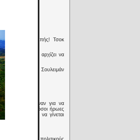
αζί προς το κόσμο)
ιμαν ο Μεγαλοπρεπής! Τσοκ
μάτια ο καθηγητής αρχίζει να
 και χάσουμε τον Σουλειμάν
ι ότι θέλω....
πούδες σας πέθαναν για να
ίνετε τούρκικα; Τόσοι ήρωες
και εσείς θέλετε να γίνεται
υν ελληνικά
ιδιά της ξέρει!
είς ψηφίζουμε τους πολιτικούς