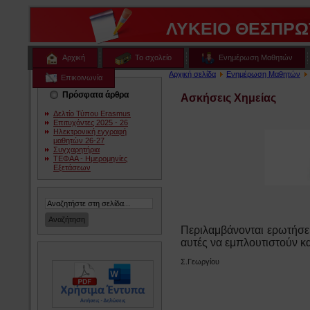
ΛΥΚΕΙΟ ΘΕΣΠΡΩ
Αρχική
Το σχολείο
Ενημέρωση Μαθητών
Αρχική σελίδα
Ενημέρωση Μαθητών
Επικοινωνία
Πρόσφατα άρθρα
Ασκήσεις Χημείας
Δελτίο Τύπου Erasmus
Επιτυχόντες 2025 - 26
Ηλεκτρονική εγγραφή
μαθητών 26-27
Συγχαρητήρια
ΤΕΦΑΑ - Ημερομηνίες
Εξετάσεων
Περιλαμβάνονται ερωτήσει
αυτές να εμπλουτιστούν κα
Σ.Γεωργίου